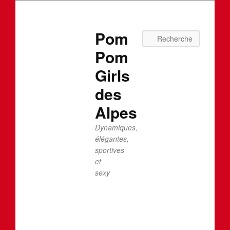
Pom
Recherc
Pom
Girls
des
Alpes
Dynamiques,
élégantes,
sportives
et
sexy