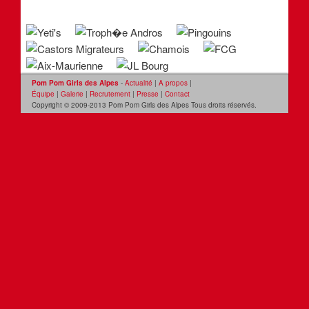
Pom Pom Girls des Alpes
-
Actualité
|
A propos
|
Équipe
|
Galerie
|
Recrutement
|
Presse
|
Contact
Copyright © 2009-2013 Pom Pom Girls des Alpes Tous droits réservés.