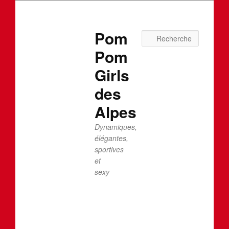
Pom
Recherc
Pom
Girls
des
Alpes
Dynamiques,
élégantes,
sportives
et
sexy