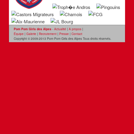
Pom Pom Girls des Alpes
-
Actualité
|
A propos
|
Équipe
|
Galerie
|
Recrutement
|
Presse
|
Contact
Copyright © 2009-2013 Pom Pom Girls des Alpes Tous droits réservés.