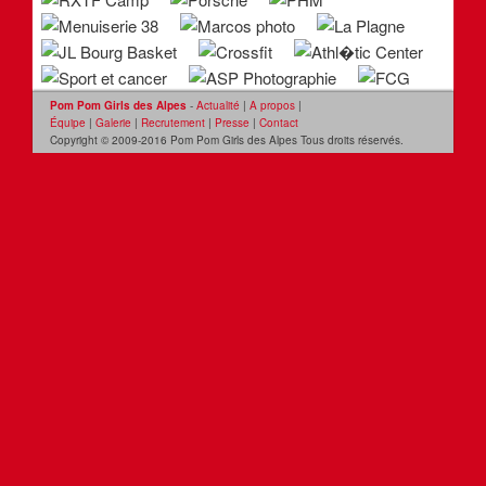
Pom Pom Girls des Alpes
-
Actualité
|
A propos
|
Équipe
|
Galerie
|
Recrutement
|
Presse
|
Contact
Copyright © 2009-2016 Pom Pom Girls des Alpes Tous droits réservés.