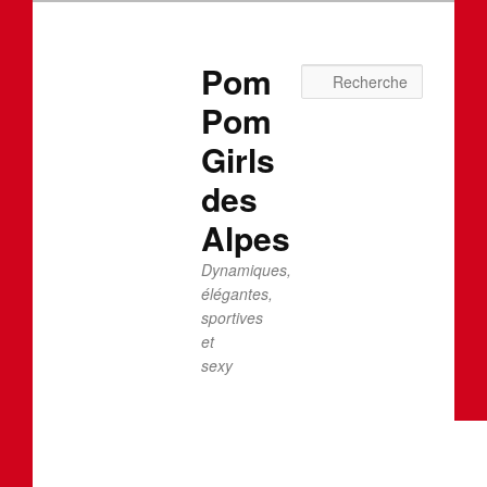
Pom
Recherc
Pom
Girls
des
Alpes
Dynamiques,
élégantes,
sportives
et
sexy