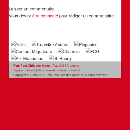
Laisser un commentaire
Vous devez
être connecté
pour rédiger un commentaire.
Pom Pom Girls des Alpes
-
Actualité
|
A propos
|
Équipe
|
Galerie
|
Recrutement
|
Presse
|
Contact
Copyright © 2009-2014 Pom Pom Girls des Alpes Tous droits réservés.