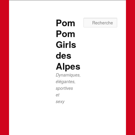
Pom
Recherc
Pom
Girls
des
Alpes
Dynamiques,
élégantes,
sportives
et
sexy