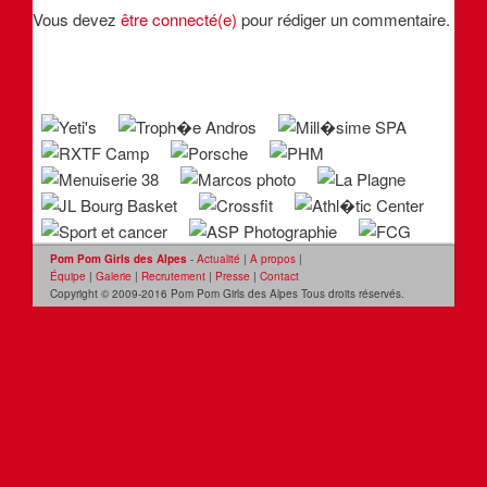
Vous devez
être connecté(e)
pour rédiger un commentaire.
Pom Pom Girls des Alpes
-
Actualité
|
A propos
|
Équipe
|
Galerie
|
Recrutement
|
Presse
|
Contact
Copyright © 2009-2016 Pom Pom Girls des Alpes Tous droits réservés.