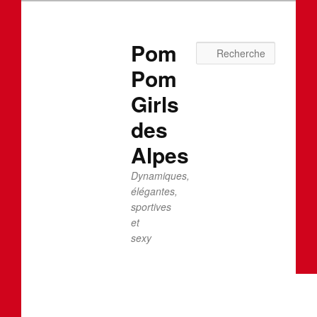
Pom
Recherc
Pom
Girls
des
Alpes
Dynamiques,
élégantes,
sportives
et
sexy