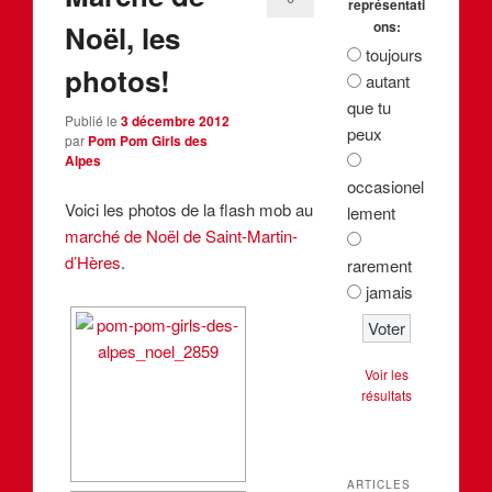
représentati
ons:
Noël, les
toujours
photos!
autant
que tu
Publié le
3 décembre 2012
peux
par
Pom Pom Girls des
Alpes
occasionel
Voici les photos de la flash mob au
lement
marché de Noël de Saint-Martin-
d’Hères
.
rarement
jamais
Voir les
résultats
ARTICLES