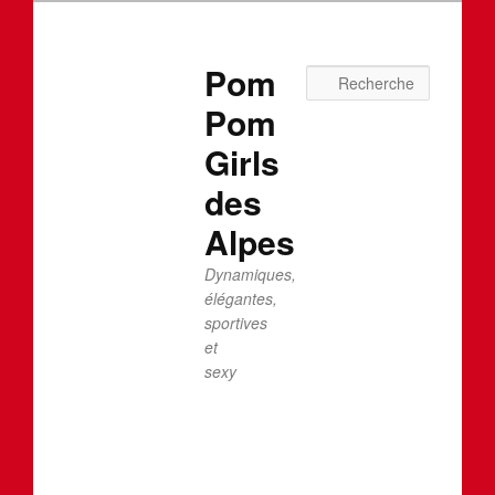
Pom
Recherc
Pom
Girls
des
Alpes
Dynamiques,
élégantes,
sportives
et
sexy