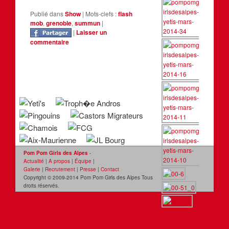
Publié dans
Show
|
Mots-clefs :
flash
mob
,
grenoble
,
summun
|
|
Laisser un
commentaire
Pom Pom Girls des Alpes
-
Actualité
|
A propos
|
Équipe
|
Galerie
|
Recrutement
|
Presse
|
Contact
Copyright © 2009-2014 Pom Pom Girls des Alpes Tous
droits réservés.