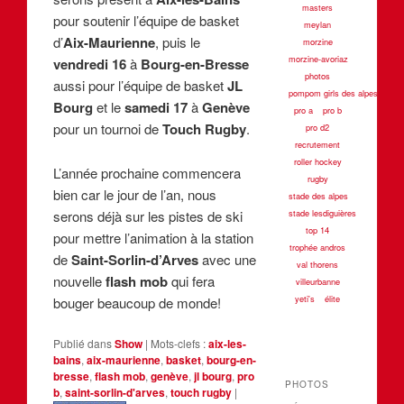
masters
pour soutenir l’équipe de basket
meylan
d’
Aix-Maurienne
, puis le
morzine
morzine-avoriaz
vendredi 16
à
Bourg-en-Bresse
photos
aussi pour l’équipe de basket
JL
pompom girls des alpes
Bourg
et le
samedi 17
à
Genève
pro a
pro b
pour un tournoi de
Touch Rugby
.
pro d2
recrutement
roller hockey
L’année prochaine commencera
rugby
bien car le jour de l’an, nous
stade des alpes
serons déjà sur les pistes de ski
stade lesdiguières
top 14
pour mettre l’animation à la station
trophée andros
de
Saint-Sorlin-d’Arves
avec une
val thorens
nouvelle
flash mob
qui fera
villeurbanne
yeti's
élite
bouger beaucoup de monde!
Publié dans
Show
|
Mots-clefs :
aix-les-
bains
,
aix-maurienne
,
basket
,
bourg-en-
bresse
,
flash mob
,
genève
,
jl bourg
,
pro
PHOTOS
b
,
saint-sorlin-d'arves
,
touch rugby
|