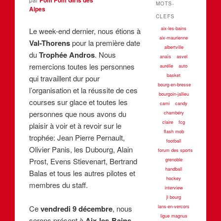
MOTS-
Alpes
CLEFS
aix-les-bains
Le week-end dernier, nous étions à
aix-maurienne
Val-Thorens
pour la première date
albertville
du
Trophée Andros
. Nous
anaïs
asvel
remercions toutes les personnes
aurélie
auto
basket
qui travaillent dur pour
bourg-en-bresse
l’organisation et la réussite de ces
bourgoin-jallieu
courses sur glace et toutes les
cami
candy
personnes que nous avons du
chambéry
claire
fcg
plaisir à voir et à revoir sur le
flash mob
trophée: Jean Pierre Pernault,
football
Olivier Panis, les Dubourg, Alain
forum des sports
Prost, Evens Stievenart, Bertrand
grenoble
handball
Balas et tous les autres pilotes et
hockey
membres du staff.
interview
jl bourg
lans-en-vercors
Ce
vendredi 9 décembre
, nous
ligue magnus
serons présent à
Aix-les-Bains