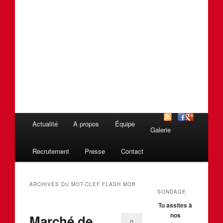
Menu
Actualité
A propos
Équipe
Aller
Aller
Galerie
principal
au
au
Recrutement
Presse
Contact
contenu
contenu
ARCHIVES DU MOT-CLEF
FLASH MOB
SONDAGE
principal
secondaire
Tu assites à
nos
Marché de
0