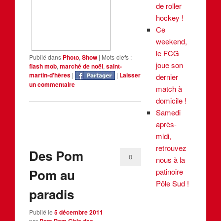
de roller
hockey !
Ce
weekend,
le FCG
Publié dans
Photo
,
Show
|
Mots-clefs :
joue son
flash mob
,
marché de noël
,
saint-
martin-d'hères
|
|
Laisser
dernier
un commentaire
match à
domicile !
Samedi
après-
midi,
retrouvez
Des Pom
0
nous à la
Pom au
patinoire
Pôle Sud !
paradis
Publié le
5 décembre 2011
par
Pom Pom Girls des