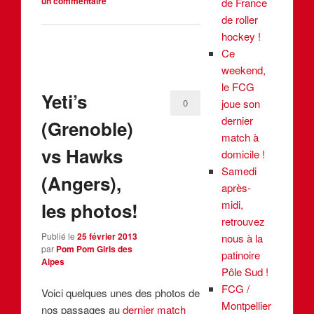
un commentaire
de France
de roller
hockey !
Ce
weekend,
le FCG
Yeti’s
joue son
0
dernier
(Grenoble)
match à
vs Hawks
domicile !
Samedi
(Angers),
après-
midi,
les photos!
retrouvez
Publié le
25 février 2013
nous à la
par
Pom Pom Girls des
patinoire
Alpes
Pôle Sud !
FCG /
Voici quelques unes des photos de
Montpellier
nos passages au
dernier match