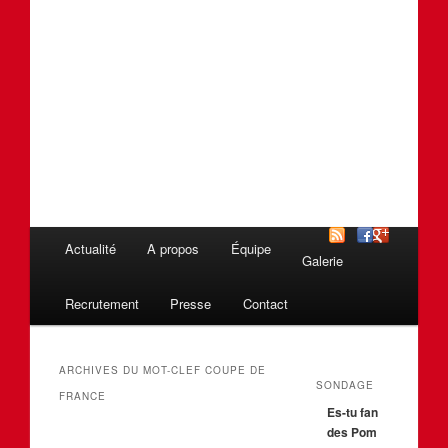
Menu
Actualité
A propos
Équipe
Aller
Aller
Galerie
principal
au
au
Recrutement
Presse
Contact
contenu
contenu
ARCHIVES DU MOT-CLEF
COUPE DE
SONDAGE
principal
secondaire
FRANCE
Es-tu fan
des Pom