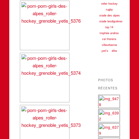
roller hockey
rugby
stade des alpes
stade lesdiguières
top 14
trophée andros
val thorens
villeurbanne
yeti's
élite
PHOTOS
RÉCENTES