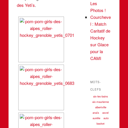
Les
des Yeti’s
.
Photos !
Courcheve
l : Match
Caritatif de
Hockey
sur Glace
pour la
CAMI
MOTS-
CLEFS
aix-les-bains
aix-maurienne
albertville
anaïs
asvel
aurélie
auto
basket