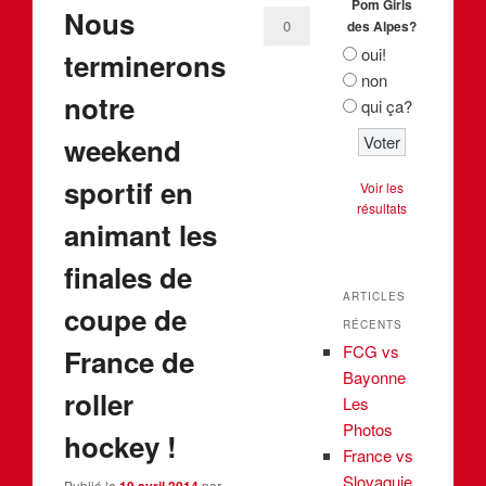
Pom Girls
Nous
0
des Alpes?
oui!
terminerons
non
notre
qui ça?
weekend
sportif en
Voir les
résultats
animant les
finales de
ARTICLES
coupe de
RÉCENTS
FCG vs
France de
Bayonne
roller
Les
Photos
hockey !
France vs
Slovaquie,
Publié le
19 avril 2014
par