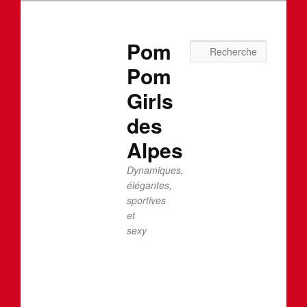
Pom
Recherc
Pom
Girls
des
Alpes
Dynamiques,
élégantes,
sportives
et
sexy