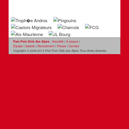
Pom Pom Girls des Alpes
-
Actualité
|
A propos
|
Équipe
|
Galerie
|
Recrutement
|
Presse
|
Contact
Copyright © 2009-2014 Pom Pom Girls des Alpes Tous droits réservés.