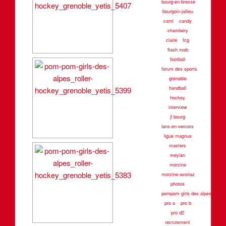
bourg-en-bresse
bourgoin-jallieu
cami
candy
chambéry
claire
fcg
flash mob
football
forum des sports
grenoble
handball
hockey
interview
jl bourg
lans-en-vercors
ligue magnus
masters
meylan
morzine
morzine-avoriaz
photos
pompom girls des alpes
pro a
pro b
pro d2
recrutement