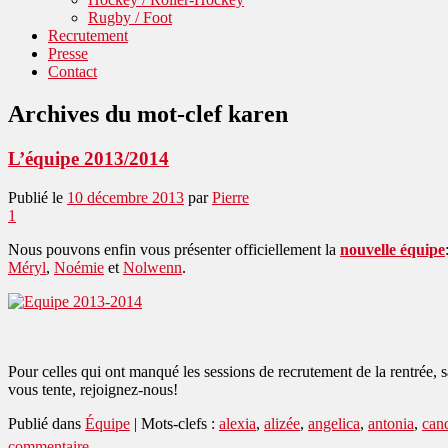
Rugby / Foot
Recrutement
Presse
Contact
Archives du mot-clef
karen
L’équipe 2013/2014
Publié le
10 décembre 2013
par
Pierre
1
Nous pouvons enfin vous présenter officiellement la
nouvelle équipe
Méryl
,
Noémie
et
Nolwenn
.
Pour celles qui ont manqué les sessions de recrutement de la rentrée
vous tente, rejoignez-nous!
Publié dans
Équipe
|
Mots-clefs :
alexia
,
alizée
,
angelica
,
antonia
,
can
commentaire