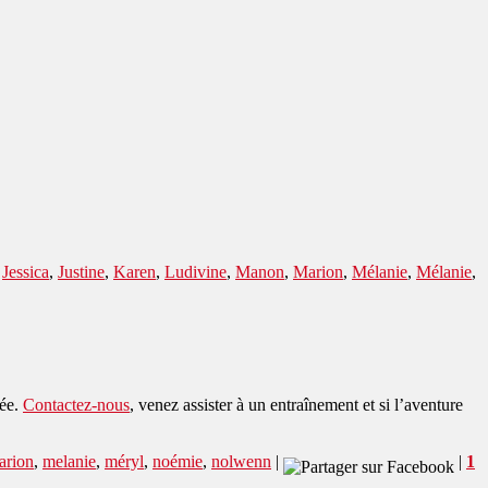
,
Jessica
,
Justine
,
Karen
,
Ludivine
,
Manon
,
Marion
,
Mélanie
,
Mélanie
,
née.
Contactez-nous
, venez assister à un entraînement et si l’aventure
arion
,
melanie
,
méryl
,
noémie
,
nolwenn
|
|
1