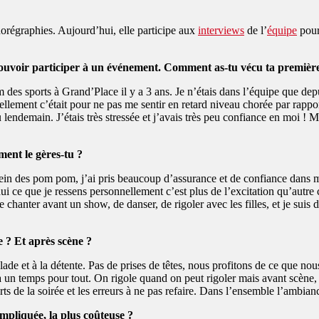
 chorégraphies. Aujourd’hui, elle participe aux
interviews
de l’
équipe
pour
uvoir participer à un événement. Comment as-tu vécu ta première
 des sports à Grand’Place il y a 3 ans. Je n’étais dans l’équipe que dep
lement c’était pour ne pas me sentir en retard niveau chorée par rapport a
lendemain. J’étais très stressée et j’avais très peu confiance en moi ! M
ent le gères-tu ?
sein des pom pom, j’ai pris beaucoup d’assurance et de confiance dans 
i ce que je ressens personnellement c’est plus de l’excitation qu’autre c
 chanter avant un show, de danser, de rigoler avec les filles, et je suis d
 ? Et après scène ?
olade et à la détente. Pas de prises de têtes, nous profitons de ce que n
 a un temps pour tout. On rigole quand on peut rigoler mais avant scène,
s de la soirée et les erreurs à ne pas refaire. Dans l’ensemble l’ambian
ompliquée, la plus coûteuse ?