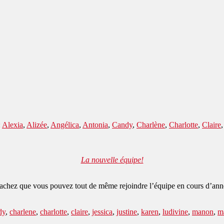
:
Alexia
,
Alizée
,
Angélica
,
Antonia
,
Candy
,
Charlène
,
Charlotte
,
Claire
La nouvelle équipe!
, sachez que vous pouvez tout de même rejoindre l’équipe en cours d’an
dy
,
charlene
,
charlotte
,
claire
,
jessica
,
justine
,
karen
,
ludivine
,
manon
,
m