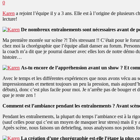
0
Karen
a rejoint l’équipe il y a 3 ans. Elle est à l’origine de plusieurs
lecture!
De nombreux entraînements sont nécessaires avant de po
Ma première montée sur scène ?! Très stressant !! C’était pour le forum
chez moi la chorégraphie que l’équipe allait danser au forum. Personnel
la coach m’a dit que je pourrai danser avec elles lors de notre démo du 
histoire…
As-tu encore de l’appréhension avant un show ? Et comm
Avec le temps et les différentes expériences que nous avons vécu au 
impressionnants et mettent toujours un peu la pression, mais aujourd’hu
débuts), donc c’est plus facile pour moi. Je n’arrête pas de bouger et de
que je reste zen !
Comment est l’ambiance pendant les entraînements ? Avant scène
Pendant les entraînements, la plupart du temps l’ambiance est à la rig
(sauf celles pour qui c’est un moyen de masquer leur stress) mais il y
Après scène, nous faisons un debriefing, nous analysons nos points fort
La création d’une chorégraphie est-elle l’étape la plus c