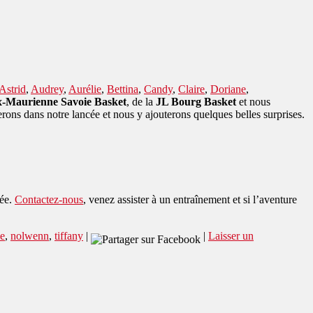
Astrid
,
Audrey
,
Aurélie
,
Bettina
,
Candy
,
Claire
,
Doriane
,
x-Maurienne Savoie Basket
, de la
JL Bourg Basket
et nous
rons dans notre lancée et nous y ajouterons quelques belles surprises.
née.
Contactez-nous
, venez assister à un entraînement et si l’aventure
e
,
nolwenn
,
tiffany
|
|
Laisser un