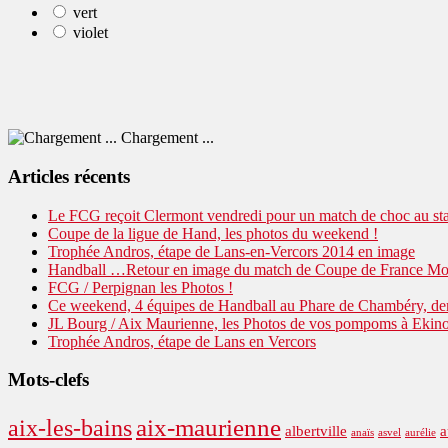
vert
violet
Chargement ...
Articles récents
Le FCG reçoit Clermont vendredi pour un match de choc au sta
Coupe de la ligue de Hand, les photos du weekend !
Trophée Andros, étape de Lans-en-Vercors 2014 en image
Handball …Retour en image du match de Coupe de France Mont
FCG / Perpignan les Photos !
Ce weekend, 4 équipes de Handball au Phare de Chambéry, demie
JL Bourg / Aix Maurienne, les Photos de vos pompoms à Ekino
Trophée Andros, étape de Lans en Vercors
Mots-clefs
aix-maurienne
aix-les-bains
albertville
a
anaïs
asvel
aurélie