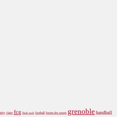
grenoble
fcg
handball
béry
claire
football
forum des sports
flash mob