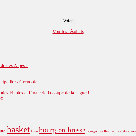
Voir les résultats
de des Alpes !
pellier / Grenoble
s Finales et Finale de la coupe de la Ligue !
x !
basket
bourg-en-bresse
uto
cami
candy
cham
bctm
bourgoin-jallieu