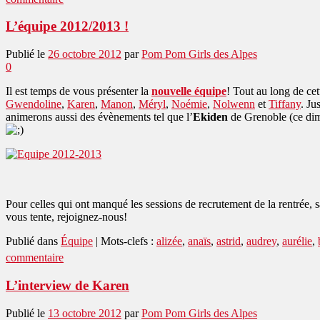
L’équipe 2012/2013 !
Publié le
26 octobre 2012
par
Pom Pom Girls des Alpes
0
Il est temps de vous présenter la
nouvelle équipe
! Tout au long de ce
Gwendoline
,
Karen
,
Manon
,
Méryl
,
Noémie
,
Nolwenn
et
Tiffany
. Ju
animerons aussi des évènements tel que l’
Ekiden
de Grenoble (ce dim
Pour celles qui ont manqué les sessions de recrutement de la rentrée
vous tente, rejoignez-nous!
Publié dans
Équipe
|
Mots-clefs :
alizée
,
anaïs
,
astrid
,
audrey
,
aurélie
,
commentaire
L’interview de Karen
Publié le
13 octobre 2012
par
Pom Pom Girls des Alpes