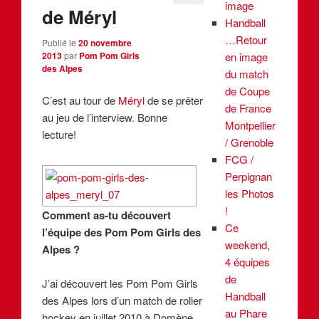
image
de Méryl
Handball
…Retour
Publié le
20 novembre
en image
2013
par
Pom Pom Girls
des Alpes
du match
de Coupe
C’est au tour de
Méryl
de se prêter
de France
au jeu de l’interview. Bonne
Montpellier
lecture!
/ Grenoble
FCG /
Perpignan
les Photos
!
Comment as-tu découvert
Ce
l’équipe des Pom Pom Girls des
weekend,
Alpes ?
4 équipes
de
J’ai découvert les Pom Pom Girls
Handball
des Alpes lors d’un match de roller
au Phare
hockey en juillet 2010 à Domène.