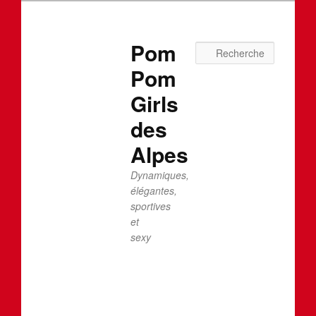
Pom
Recherc
Pom
Girls
des
Alpes
Dynamiques,
élégantes,
sportives
et
sexy