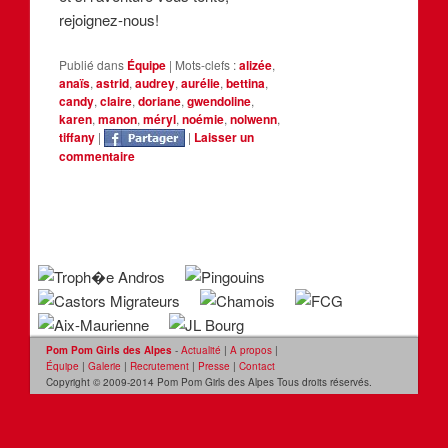
rejoignez-nous!
Publié dans
Équipe
|
Mots-clefs :
alizée
,
anaïs
,
astrid
,
audrey
,
aurélie
,
bettina
,
candy
,
claire
,
doriane
,
gwendoline
,
karen
,
manon
,
méryl
,
noémie
,
nolwenn
,
tiffany
|
|
Laisser un
commentaire
Pom Pom Girls des Alpes
-
Actualité
|
A propos
|
Équipe
|
Galerie
|
Recrutement
|
Presse
|
Contact
Copyright © 2009-2014 Pom Pom Girls des Alpes Tous droits réservés.