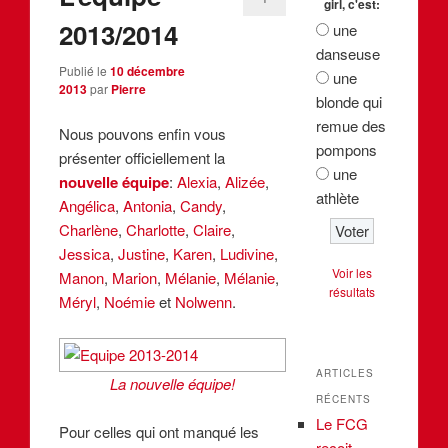
girl, c'est:
2013/2014
une
danseuse
Publié le
10 décembre
une
2013
par
Pierre
blonde qui
remue des
Nous pouvons enfin vous
pompons
présenter officiellement la
une
nouvelle équipe
:
Alexia
,
Alizée
,
athlète
Angélica
,
Antonia
,
Candy
,
Charlène
,
Charlotte
,
Claire
,
Jessica
,
Justine
,
Karen
,
Ludivine
,
Voir les
Manon
,
Marion
,
Mélanie
,
Mélanie
,
résultats
Méryl
,
Noémie
et
Nolwenn
.
ARTICLES
La nouvelle équipe!
RÉCENTS
Le FCG
Pour celles qui ont manqué les
reçoit