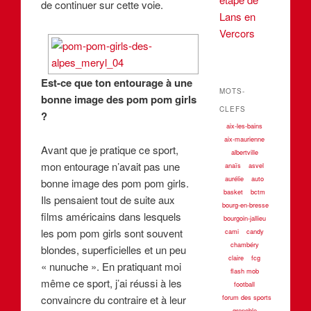
de continuer sur cette voie.
Lans en
Vercors
Est-ce que ton entourage à une
MOTS-
bonne image des pom pom girls
CLEFS
?
aix-les-bains
aix-maurienne
Avant que je pratique ce sport,
albertville
mon entourage n’avait pas une
anaïs
asvel
aurélie
auto
bonne image des pom pom girls.
basket
bctm
Ils pensaient tout de suite aux
bourg-en-bresse
films américains dans lesquels
bourgoin-jallieu
les pom pom girls sont souvent
cami
candy
chambéry
blondes, superficielles et un peu
claire
fcg
« nunuche ». En pratiquant moi
flash mob
même ce sport, j’ai réussi à les
football
convaincre du contraire et à leur
forum des sports
grenoble