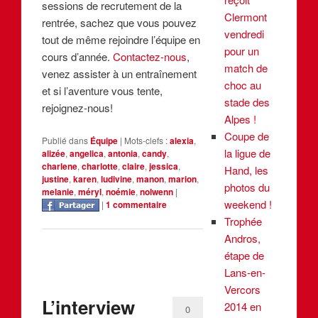
sessions de recrutement de la
Clermont
rentrée, sachez que vous pouvez
vendredi
tout de même rejoindre l’équipe en
pour un
cours d’année.
Contactez-nous
,
match de
venez assister à un entraînement
choc au
et si l’aventure vous tente,
stade des
rejoignez-nous!
Alpes !
Coupe de
Publié dans
Équipe
|
Mots-clefs :
alexia
,
la ligue de
alizée
,
angelica
,
antonia
,
candy
,
charlene
,
charlotte
,
claire
,
jessica
,
Hand, les
justine
,
karen
,
ludivine
,
manon
,
marion
,
photos du
melanie
,
méryl
,
noémie
,
nolwenn
|
weekend !
|
1
commentaire
Trophée
Andros,
étape de
Lans-en-
Vercors
L’interview
2014 en
0