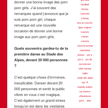
donner une bonne image des pom
handball
pom girls. J’ai souvent des
hockey
remarques quand j’annonce que je
interview
jl bourg
suis pom pom girl, chaque
lans-en-vercors
remarque est une nouvelle
ligue magnus
occasion de donner une bonne
masters
image aux pom pom girls.
meylan
morzine
morzine-avoriaz
Quels souvenirs gardes-tu de ta
newsletter
première danse au Stade des
photos
pro a
Alpes, devant 20 000 personnes
pro b
pro d2
recrutement
?
roller hockey
rugby
C’est quelque chose d’immense,
stade des alpes
inexplicable. Danser devant 20
top 14
trophée andros
000 personnes et sentir le public
val thorens
vibrer en vous c’est magique.
villeurbanne
C’est également un grand stress
yeti's
élite
lorsqu’on est dans les vestiaires