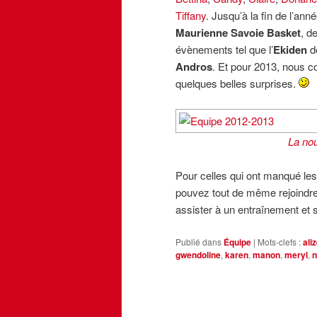
Tiffany
. Jusqu’à la fin de l’a
Maurienne Savoie Basket
, d
évènements tel que l’
Ekiden
d
Andros
. Et pour 2013, nous c
quelques belles surprises.
La nou
Pour celles qui ont manqué le
pouvez tout de même rejoindre
assister à un entraînement et s
Publié dans
Équipe
|
Mots-clefs :
ali
gwendoline
,
karen
,
manon
,
meryl
,
n