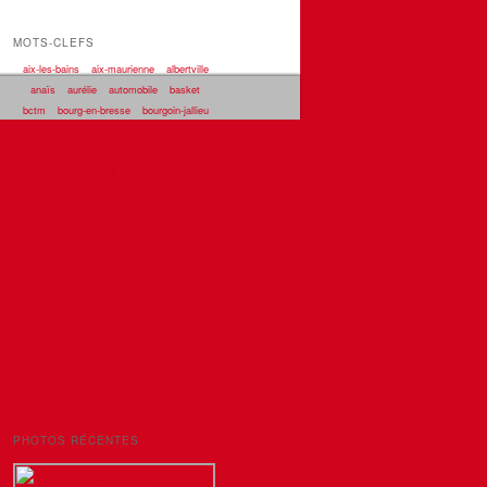
MOTS-CLEFS
aix-les-bains
aix-maurienne
albertville
anaïs
aurélie
automobile
basket
bctm
bourg-en-bresse
bourgoin-jallieu
cami
claire
csbj
doriane
elite
fcg
flash mob
forum des sports
grenoble
gwendoline
handball
hockey
interview
jl bourg
karen
lans-en-vercors
ligue magnus
masters
meylan
morzine
morzine-avoriaz
photos
pingouins
pro a
pro b
pro d2
recrutement
roller-hockey
rugby
saint-sorlin-d'arves
saison
stade des alpes
stade lesdiguières
trophée andros
yeti's
PHOTOS RÉCENTES