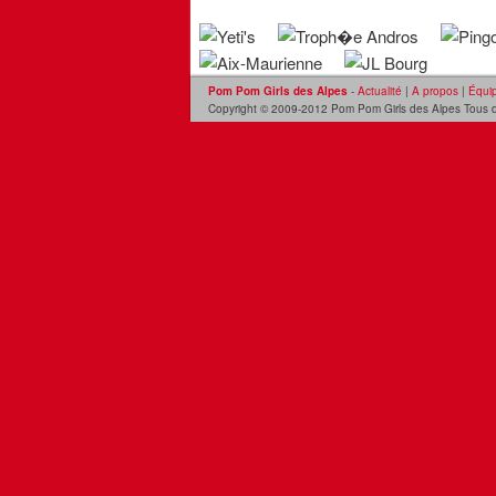
Pom Pom Girls des Alpes
-
Actualité
|
A propos
|
Équi
Copyright © 2009-2012 Pom Pom Girls des Alpes Tous dr