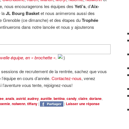
nnée, nous encouragerons les équipes des
Yeti’s
, d’
Aix-
e la
JL Bourg Basket
et nous animerons aussi des
e Grenoble (ce dimanche) et des étapes du
Trophée
ontinuerons dans notre lancée et nous y ajouterons
velle équipe, en « brochette ».
s sessions de recrutement de la rentrée, sachez que vous
 l’équipe en cours d’année.
Contactez-nous
, venez
i l’aventure vous tente, rejoignez-nous!
zee
,
anaïs
,
astrid
,
audrey
,
aurélie
,
bettina
,
candy
,
claire
,
doriane
,
oemie
,
nolwenn
,
tiffany
|
|
Laisser une réponse