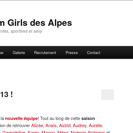
 Girls des Alpes
tes, sportives et sexy
pe
Galerie
Recrutement
Presse
Contact
13 !
 la
nouvelle équipe
! Tout au long de cette
saison
ion de retrouver
Alizée
,
Anaïs
,
Astrid
,
Audrey
,
Aurélie
,
,
Gwendoline
,
Karen
,
Manon
,
Méryl
,
Noémie
,
Nolwenn
et