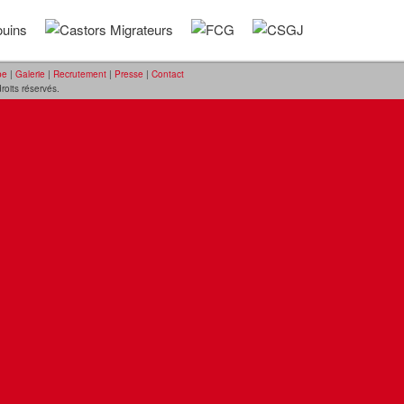
pe
|
Galerie
|
Recrutement
|
Presse
|
Contact
oits réservés.