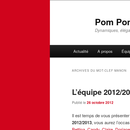
Pom Pom
Dynamiques, élégan
Menu
Actualité
A propos
Équi
Aller
Aller
principal
au
au
ARCHIVES DU MOT-CLEF
MANON
contenu
contenu
L’équipe 2012/20
principal
secondaire
Publié le
26 octobre 2012
Il est temps de vous présenter
2012/2013
, vous aurez l’occas
Bettina
,
Candy
,
Claire
,
Doriane