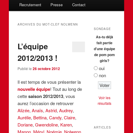
au
au
Recrutement
Presse
Contact
contenu
contenu
ARCHIVES DU MOT-CLEF
NOLWENN
SONDAGE
principal
secondaire
As-tu déjà
fait partie
L’équipe
d'une équipe
de pom pom
2012/2013 !
girls?
oui
Publié le
26 octobre 2012
non
Il est temps de vous présenter la
nouvelle équipe
! Tout au long de
cette
saison 2012/2013
, vous
Voir les
aurez l’occasion de retrouver
résultats
Alizée
,
Anaïs
,
Astrid
,
Audrey
,
Aurélie
,
Bettina
,
Candy
,
Claire
,
Doriane
,
Gwendoline
,
Karen
,
ARTICLES
Manon
,
Méryl
,
Noémie
,
Nolwenn