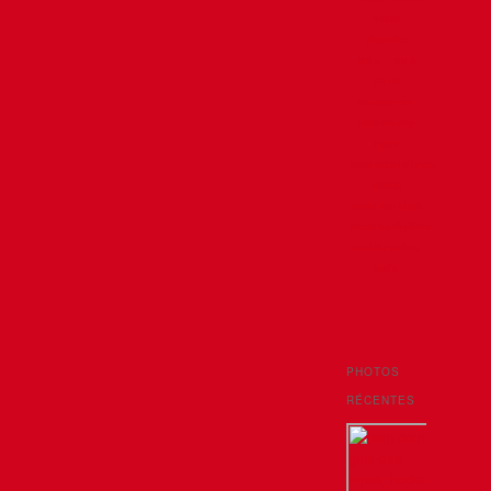
photos
pingouins
pro a
pro b
pro d2
recrutement
roller-hockey
rugby
saint-sorlin-d'arves
saison
stade des alpes
stade lesdiguières
trophée andros
yeti's
PHOTOS
RÉCENTES