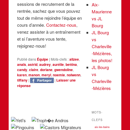
sessions de recrutement de la
Aix-
rentrée, sachez que vous pouvez
Maurienne
tout de même rejoindre l’équipe en
vs JL
cours d’année.
Contactez-nous
,
Bourg
venez assister à un entraînement
JL Bourg
et si l’aventure vous tente,
vs
rejoignez-nous!
Charleville
-Mézières,
Publié dans
Équipe
|
Mots-clefs :
alizee
,
les photos!
anaïs
,
astrid
,
audrey
,
aurélie
,
bettina
,
JL Bourg
candy
,
claire
,
doriane
,
gwendoline
,
vs
karen
,
manon
,
meryl
,
noemie
,
nolwenn
,
tiffany
|
|
Laisser une
Charleville
réponse
-Mézières
MOTS-
CLEFS
aix-les-bains