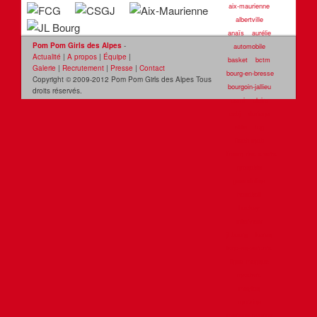
aix-maurienne
albertville
anaïs
aurélie
Pom Pom Girls des Alpes
-
automobile
Actualité
|
A propos
|
Équipe
|
basket
bctm
Galerie
|
Recrutement
|
Presse
|
Contact
bourg-en-bresse
Copyright © 2009-2012 Pom Pom Girls des Alpes Tous
bourgoin-jallieu
droits réservés.
cami
claire
csbj
doriane
elite
fcg
flash mob
forum des sports
grenoble
gwendoline
handball
hockey
interview
jl bourg
karen
lans-en-vercors
ligue magnus
masters
meylan
morzine
morzine-avoriaz